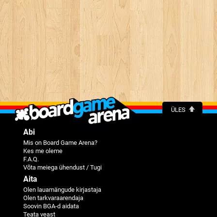
ÜLES
Abi
Mis on Board Game Arena?
Kes me oleme
F.A.Q.
Võta meiega ühendust / Tugi
Aita
Olen lauamängude kirjastaja
Olen tarkvaraarendaja
Soovin BGA-d aidata
Teata veast