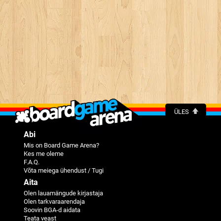
ÜLES
Abi
Mis on Board Game Arena?
Kes me oleme
F.A.Q.
Võta meiega ühendust / Tugi
Aita
Olen lauamängude kirjastaja
Olen tarkvaraarendaja
Soovin BGA-d aidata
Teata veast