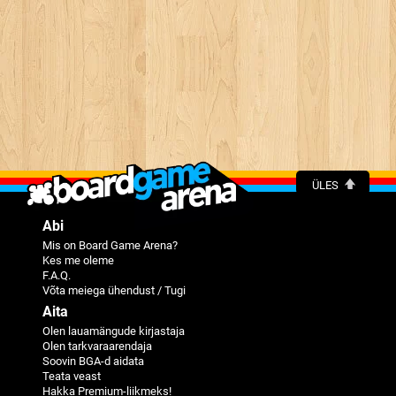
ÜLES
Abi
Mis on Board Game Arena?
Kes me oleme
F.A.Q.
Võta meiega ühendust / Tugi
Aita
Olen lauamängude kirjastaja
Olen tarkvaraarendaja
Soovin BGA-d aidata
Teata veast
Hakka Premium-liikmeks!