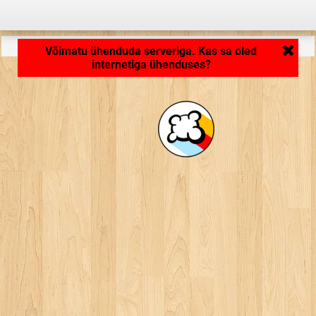
Rakendus laeb ... ...