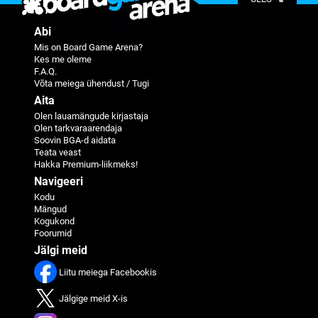
Abi
Mis on Board Game Arena?
Kes me oleme
F.A.Q.
Võta meiega ühendust / Tugi
Aita
Olen lauamängude kirjastaja
Olen tarkvaraarendaja
Soovin BGA-d aidata
Teata veast
Hakka Premium-liikmeks!
Navigeeri
Kodu
Mängud
Kogukond
Foorumid
Jälgi meid
Liitu meiega Facebookis
Jälgige meid X-is