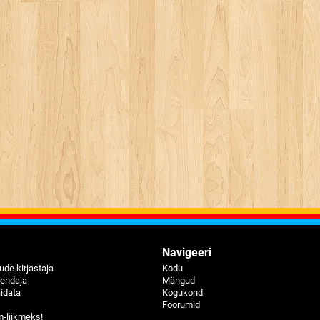
Navigeeri
de kirjastaja
Kodu
rendaja
Mängud
idata
Kogukond
Foorumid
-liikmeks!