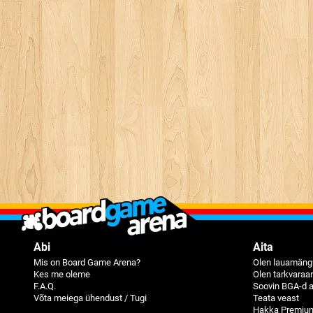
Abi
Aita
Mis on Board Game Arena?
Olen lauamängu
Kes me oleme
Olen tarkvaraa
F.A.Q.
Soovin BGA-d a
Võta meiega ühendust / Tugi
Teata veast
Hakka Premium