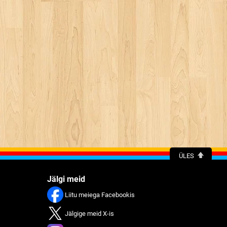
ÜLES
Jälgi meid
Liitu meiega Facebookis
Jälgige meid X-is