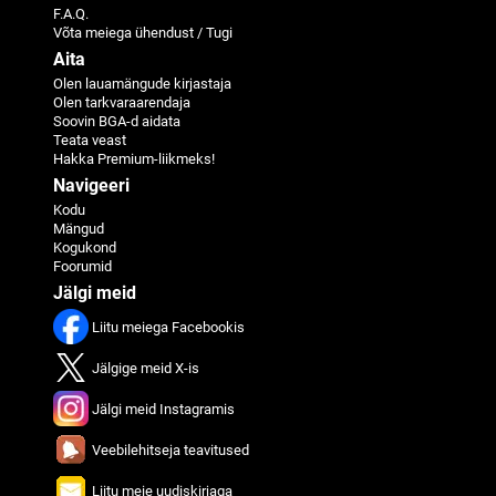
F.A.Q.
Võta meiega ühendust / Tugi
Aita
Olen lauamängude kirjastaja
Olen tarkvaraarendaja
Soovin BGA-d aidata
Teata veast
Hakka Premium-liikmeks!
Navigeeri
Kodu
Mängud
Kogukond
Foorumid
Jälgi meid
Liitu meiega Facebookis
Jälgige meid X-is
Jälgi meid Instagramis
Veebilehitseja teavitused
Liitu meie uudiskirjaga