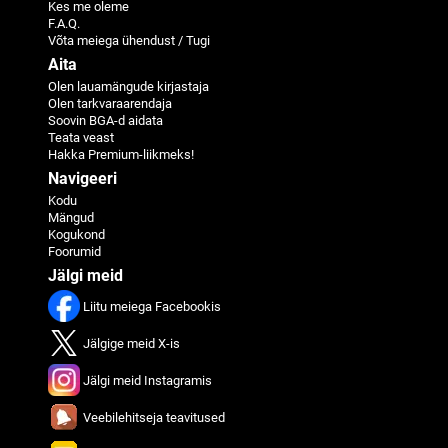
Kes me oleme
F.A.Q.
Võta meiega ühendust / Tugi
Aita
Olen lauamängude kirjastaja
Olen tarkvaraarendaja
Soovin BGA-d aidata
Teata veast
Hakka Premium-liikmeks!
Navigeeri
Kodu
Mängud
Kogukond
Foorumid
Jälgi meid
Liitu meiega Facebookis
Jälgige meid X-is
Jälgi meid Instagramis
Veebilehitseja teavitused