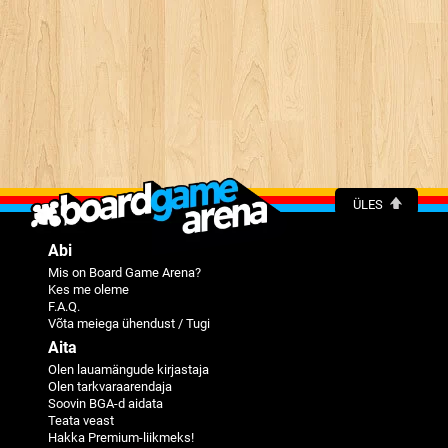
ÜLES
Abi
Mis on Board Game Arena?
Kes me oleme
F.A.Q.
Võta meiega ühendust / Tugi
Aita
Olen lauamängude kirjastaja
Olen tarkvaraarendaja
Soovin BGA-d aidata
Teata veast
Hakka Premium-liikmeks!