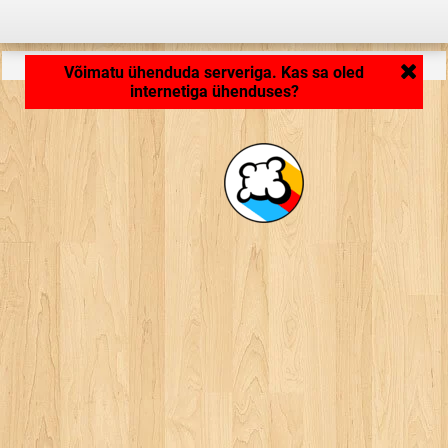
Rakendus laeb ... ...