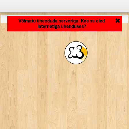
Rakendus laeb ... ...