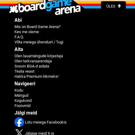
ÜLES
Abi
Mis on Board Game Arena?
Kes me oleme
F.A.Q.
Võta meiega ühendust / Tugi
Aita
Olen lauamängude kirjastaja
Olen tarkvaraarendaja
Soovin BGA-d aidata
Teata veast
Hakka Premium-liikmeks!
Navigeeri
Kodu
Mängud
Kogukond
Foorumid
Jälgi meid
Liitu meiega Facebookis
Jälgige meid X-is