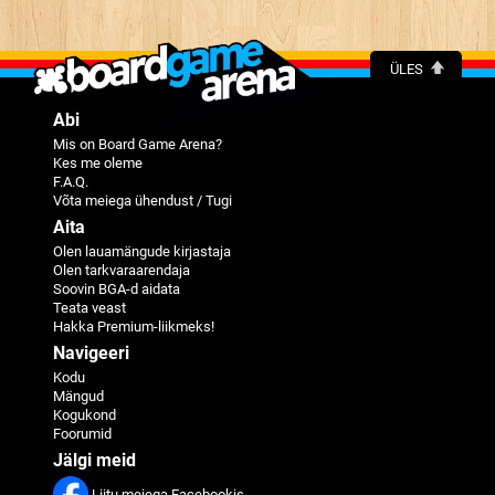
ÜLES
Abi
Mis on Board Game Arena?
Kes me oleme
F.A.Q.
Võta meiega ühendust / Tugi
Aita
Olen lauamängude kirjastaja
Olen tarkvaraarendaja
Soovin BGA-d aidata
Teata veast
Hakka Premium-liikmeks!
Navigeeri
Kodu
Mängud
Kogukond
Foorumid
Jälgi meid
Liitu meiega Facebookis