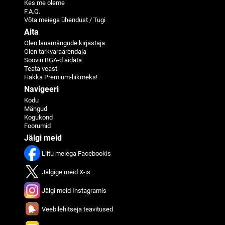
Kes me oleme
F.A.Q.
Võta meiega ühendust / Tugi
Aita
Olen lauamängude kirjastaja
Olen tarkvaraarendaja
Soovin BGA-d aidata
Teata veast
Hakka Premium-liikmeks!
Navigeeri
Kodu
Mängud
Kogukond
Foorumid
Jälgi meid
Liitu meiega Facebookis
Jälgige meid X-is
Jälgi meid Instagramis
Veebilehitseja teavitused