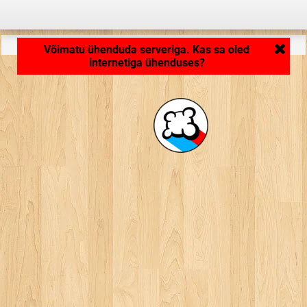
Rakendus laeb ... ...