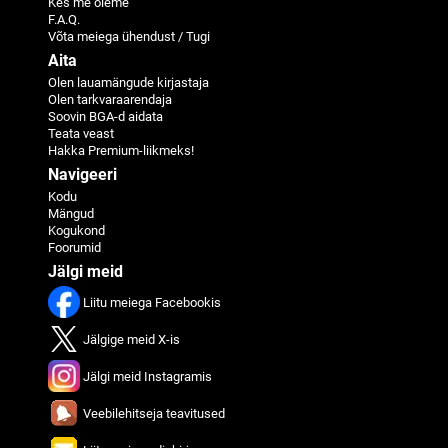
Kes me oleme
F.A.Q.
Võta meiega ühendust / Tugi
Aita
Olen lauamängude kirjastaja
Olen tarkvaraarendaja
Soovin BGA-d aidata
Teata veast
Hakka Premium-liikmeks!
Navigeeri
Kodu
Mängud
Kogukond
Foorumid
Jälgi meid
Liitu meiega Facebookis
Jälgige meid X-is
Jälgi meid Instagramis
Veebilehitseja teavitused