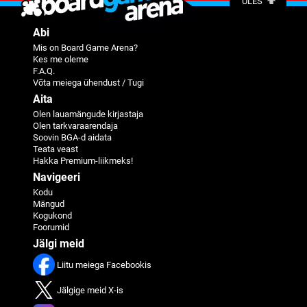
ÜLES
Abi
Mis on Board Game Arena?
Kes me oleme
F.A.Q.
Võta meiega ühendust / Tugi
Aita
Olen lauamängude kirjastaja
Olen tarkvaraarendaja
Soovin BGA-d aidata
Teata veast
Hakka Premium-liikmeks!
Navigeeri
Kodu
Mängud
Kogukond
Foorumid
Jälgi meid
Liitu meiega Facebookis
Jälgige meid X-is