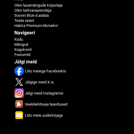
Olen lauamängude kirjastaja
Olen tarkvaraarendaja
Soovin BGA-d aidata
Teata veast
Hakka Premium-liikmeks!
Navigeeri
Kodu
Mängud
Kogukond
Foorumid
Jälgi meid
Liitu meiega Facebookis
Jälgige meid X-is
Jälgi meid Instagramis
Veebilehitseja teavitused
Liitu meie uudiskirjaga
π