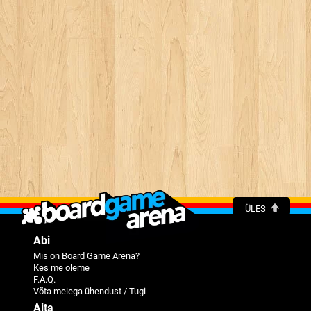
ÜLES
Abi
Mis on Board Game Arena?
Kes me oleme
F.A.Q.
Võta meiega ühendust / Tugi
Aita