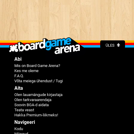
ÜLES
Abi
Mis on Board Game Arena?
Kes me oleme
F.A.Q.
Võta meiega ühendust / Tugi
Aita
Olen lauamängude kirjastaja
Olen tarkvaraarendaja
Soovin BGA-d aidata
Teata veast
Hakka Premium-liikmeks!
Navigeeri
Kodu
Mängud