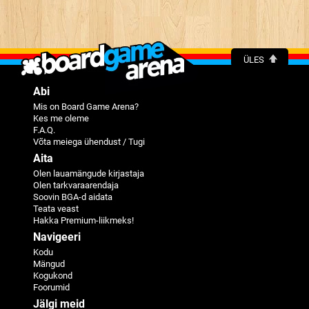
ÜLES
Abi
Mis on Board Game Arena?
Kes me oleme
F.A.Q.
Võta meiega ühendust / Tugi
Aita
Olen lauamängude kirjastaja
Olen tarkvaraarendaja
Soovin BGA-d aidata
Teata veast
Hakka Premium-liikmeks!
Navigeeri
Kodu
Mängud
Kogukond
Foorumid
Jälgi meid